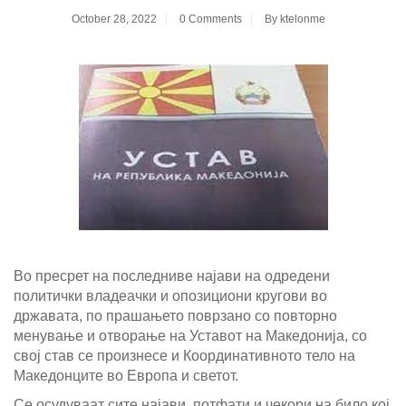
October 28, 2022
0 Comments
By
ktelonme
Во пресрет на последниве најави на одредени
политички владеачки и опозициони кругови во
државата, по прашањето поврзано со повторно
менување и отворање на Уставот на Македонија, со
свој став се произнесе и Координативното тело на
Македонците во Европа и светот.
Се
осудуваат сите најави, потфати и чекори на било кој