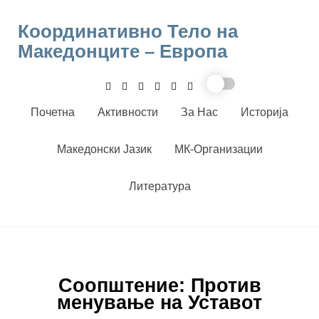
Skip
to
Координативно Тело на
content
Македонците – Европа
Почетна
Активности
За Нас
Историја
Македонски Јазик
МК-Организации
Литература
Соопштение: Против
менување на Уставот