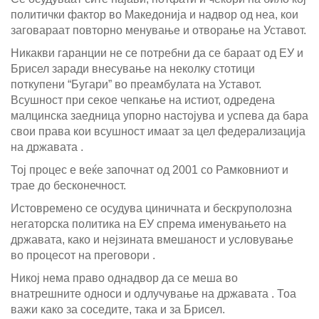
политички фактор во Македонија и надвор од неа, кои
заговараат повторно менување и отворање на Уставот.
Никакви гаранции не се потребни да се бараат од ЕУ и
Брисел заради внесување на неколку стотици
поткупени “Бугари” во преамбулата на Уставот.
Всушност при секое чепкање на истиот, одредена
малцинска заедница упорно настојува и успева да бара
свои права кои всушност имаат за цел федерализација
на државата .
Тој процес е веќе започнат од 2001 со Рамковниот и
трае до бесконечност.
Истовремено се осудува циничната и бескруполозна
негаторска политика на ЕУ спрема именувањето на
државата, како и нејзината вмешаност и условување
во процесот на преговори .
Никој нема право однадвор да се меша во
внатрешните односи и одлучување на државата . Тоа
важи како за соседите, така и за Брисел.