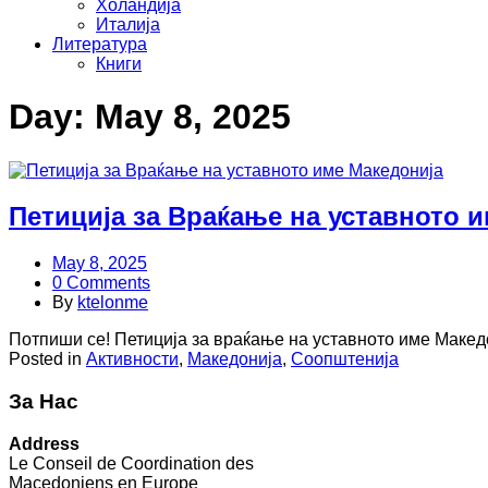
Холандија
Италија
Литература
Книги
Day:
May 8, 2025
Петиција за Враќање на уставното 
May 8, 2025
0 Comments
By
ktelonme
Потпиши се! Петиција за враќање на уставното име Македо
Posted in
Активности
,
Македонија
,
Соопштенија
За Нас
Address
Le Conseil de Coordination des
Macedoniens en Europe