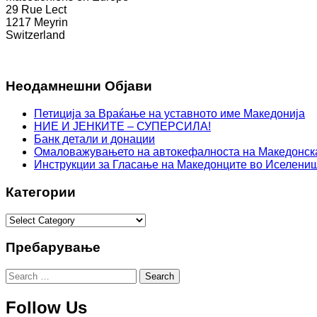
29 Rue Lect
1217 Meyrin
Switzerland
Неодамнешни Oбјави
Петиција за Враќање на уставното име Македонија
НИЕ И ЈЕНКИТЕ – СУПЕРСИЛА!
Банк детали и донации
Омаловажувањето на автокефалноста на Македонска
Инструкции за Гласање на Македонците во Иселени
Категории
Категории
Пребарување
Search
for:
Follow Us