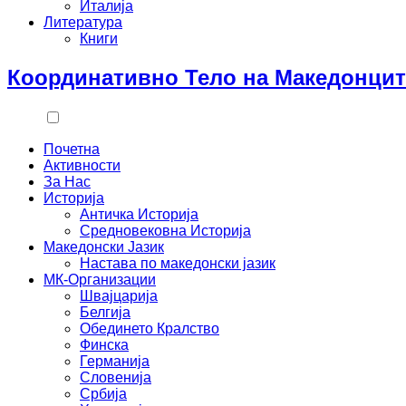
Италија
Литература
Книги
Координативно Тело на Македонцит
Почетна
Активности
За Нас
Историја
Античка Историја
Средновековна Историја
Македонски Јазик
Настава по македонски јазик
МК-Организации
Швајцарија
Белгија
Обединето Кралство
Финска
Германија
Словенија
Србија