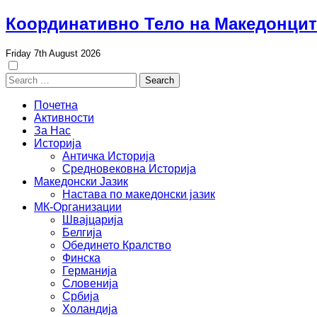
Skip
Координативно Тело на Македонцит
to
content
Friday 7th August 2026
Search
for:
Почетна
Активности
За Нас
Историја
Античка Историја
Средновековна Историја
Македонски Јазик
Настава по македонски јазик
МК-Организации
Швајцарија
Белгија
Обединето Кралство
Финска
Германија
Словенија
Србија
Холандија