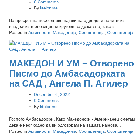
0 Comments
By
ktelonme
Во пресрет на последниве најави на одредени политички
владеачки и опозициони кругови во државата, како и...
Posted in
Активности
,
Македонија
,
Соопштенија
,
Соопштенија
МАКЕДОН И УМ – Отворено
Писмо до Амбасадорката
на САД , Ангела П. Агилер
December 6, 2022
0 Comments
By
ktelonme
Госпоѓо Амбасадорке , Како Македонски - Американец сметам
дека е неопходно да ви одговорам на вашата најнова...
Posted in
Активности
,
Македонија
,
Соопштенија
,
Соопштенија