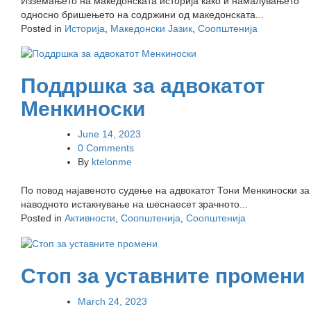
Изземањето на македонската историја како и намалувањето
односно бришењето на содржини од македонската...
Posted in
Историја
,
Македонски Јазик
,
Соопштенија
Поддршка за адвокатот
Менкиноски
June 14, 2023
0 Comments
By
ktelonme
По повод најавеното судење на адвокатот Тони Менкиноски за
наводното истакнување на шеснаесет зрачното...
Posted in
Активности
,
Соопштенија
,
Соопштенија
Стоп за уставните промени
March 24, 2023