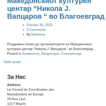
Македонскиот културен
центар “Никола Ј.
Вапцаров “ во Благоевград
October 30, 2022
0 Comments
By
ktelonme
Поздравно писмо до организаторите на Македонскиот
културен центар “Никола Ј. Вапцаров “ во Благоевград...
Posted in
Активности
,
Литература
,
Соопштенија
Posts
Older posts
navigation
За Нас
Address
Le Conseil de Coordination des
Macedoniens en Europe
29 Rue Lect
1217 Meyrin