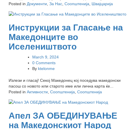
Posted in
Документи
,
За Нас
,
Соопштенија
,
Швајцарија
Инструкции за Гласање на
Македонците во
Иселеништвото
March 9, 2024
0 Comments
By
ktelonme
Излези и гласај! Секој Македонец кој поседува македонски
пасош со новото или старото име или лична карта ќе...
Posted in
Активности
,
Соопштенија
,
Соопштенија
Апел ЗА ОБЕДИНУВАЊЕ
на Македонскиот Народ