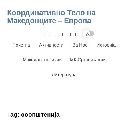
Skip
to
Координативно Тело на
content
Македонците – Европа
Почетна
Активности
За Нас
Историја
Македонски Јазик
МК-Организации
Литература
Tag:
соопштенија